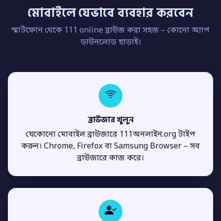
মোবাইলে যেভাবে ব্যবহার করবেন
স্মার্টফোন থেকে 111 online ব্রাউজ করা সহজ – কোনো অ্যাপ
ডাউনলোড ছাড়াই।
ব্রাউজার খুলুন
যেকোনো মোবাইল ব্রাউজারে 111অনলাইন.org টাইপ
করুন। Chrome, Firefox বা Samsung Browser – সব
ব্রাউজারে কাজ করে।