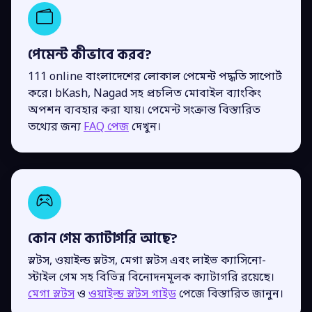
পেমেন্ট কীভাবে করব?
111 online বাংলাদেশের লোকাল পেমেন্ট পদ্ধতি সাপোর্ট
করে। bKash, Nagad সহ প্রচলিত মোবাইল ব্যাংকিং
অপশন ব্যবহার করা যায়। পেমেন্ট সংক্রান্ত বিস্তারিত
তথ্যের জন্য
FAQ পেজ
দেখুন।
কোন গেম ক্যাটাগরি আছে?
স্লটস, ওয়াইল্ড স্লটস, মেগা স্লটস এবং লাইভ ক্যাসিনো-
স্টাইল গেম সহ বিভিন্ন বিনোদনমূলক ক্যাটাগরি রয়েছে।
মেগা স্লটস
ও
ওয়াইল্ড স্লটস গাইড
পেজে বিস্তারিত জানুন।