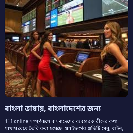
বাংলা ভাষায়, বাংলাদেশের জন্য
111 online সম্পূর্ণরূপে বাংলাদেশের ব্যবহারকারীদের কথা
মাথায় রেখে তৈরি করা হয়েছে। প্ল্যাটফর্মের প্রতিটি মেনু, বাটন,