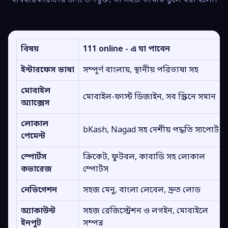
বিষয়
111 online - এ যা পাবেন
ইন্টারফেস ভাষা
সম্পূর্ণ বাংলায়, স্থানীয় পরিভাষা সহ
মোবাইল
মোবাইল-ফার্স্ট ডিজাইন, সব স্ক্রিনে সমান
অ্যাক্সেস
লোকাল
bKash, Nagad সহ দেশীয় পদ্ধতি সাপোর্ট
পেমেন্ট
স্পোর্টস
ক্রিকেট, ফুটবল, কাবাডি সহ লোকাল
কভারেজ
স্পোর্টস
নেভিগেশন
সহজ মেনু, বাংলা লেবেল, দ্রুত লোড
অ্যাকাউন্ট
সহজ রেজিস্ট্রেশন ও লগইন, মোবাইলে
ইনপুট
সম্পন্ন