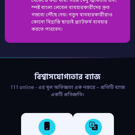
সেকেন্ডে করা যায়। সহজ মেনু স্ট্রাকচার এবং
স্পষ্ট বাংলা লেবেল ব্যবহারকারীদের দ্রুত
গন্তব্যে পৌঁছে দেয়। নতুন ব্যবহারকারীরাও
কোনো বিভ্রান্তি ছাড়াই প্ল্যাটফর্ম ব্যবহার
করতে পারবেন।
বিশ্বাসযোগ্যতার ব্যাজ
111 online - এর মূল অভিজ্ঞতা এক নজরে – প্রতিটি ব্যাজ
একটি প্রতিশ্রুতি।