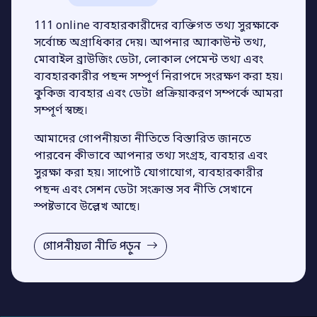
111 online ব্যবহারকারীদের ব্যক্তিগত তথ্য সুরক্ষাকে
সর্বোচ্চ অগ্রাধিকার দেয়। আপনার অ্যাকাউন্ট তথ্য,
মোবাইল ব্রাউজিং ডেটা, লোকাল পেমেন্ট তথ্য এবং
ব্যবহারকারীর পছন্দ সম্পূর্ণ নিরাপদে সংরক্ষণ করা হয়।
কুকিজ ব্যবহার এবং ডেটা প্রক্রিয়াকরণ সম্পর্কে আমরা
সম্পূর্ণ স্বচ্ছ।
আমাদের গোপনীয়তা নীতিতে বিস্তারিত জানতে
পারবেন কীভাবে আপনার তথ্য সংগ্রহ, ব্যবহার এবং
সুরক্ষা করা হয়। সাপোর্ট যোগাযোগ, ব্যবহারকারীর
পছন্দ এবং সেশন ডেটা সংক্রান্ত সব নীতি সেখানে
স্পষ্টভাবে উল্লেখ আছে।
গোপনীয়তা নীতি পড়ুন