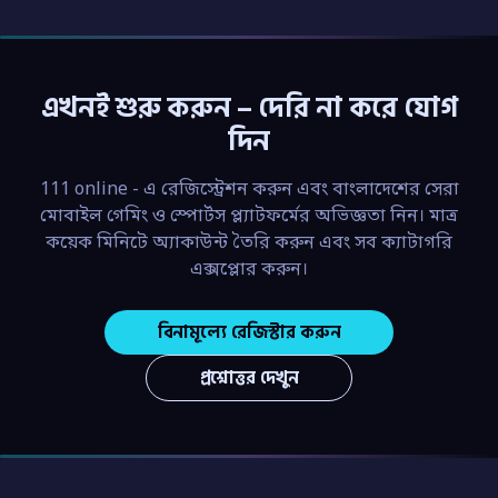
এখনই শুরু করুন – দেরি না করে যোগ
দিন
111 online - এ রেজিস্ট্রেশন করুন এবং বাংলাদেশের সেরা
মোবাইল গেমিং ও স্পোর্টস প্ল্যাটফর্মের অভিজ্ঞতা নিন। মাত্র
কয়েক মিনিটে অ্যাকাউন্ট তৈরি করুন এবং সব ক্যাটাগরি
এক্সপ্লোর করুন।
বিনামূল্যে রেজিস্টার করুন
প্রশ্নোত্তর দেখুন