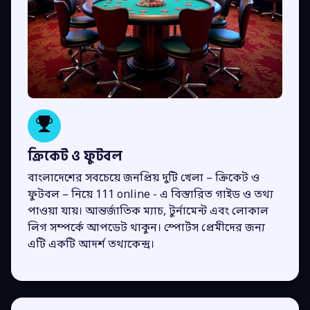
ক্রিকেট ও ফুটবল
বাংলাদেশের সবচেয়ে জনপ্রিয় দুটি খেলা – ক্রিকেট ও
ফুটবল – নিয়ে 111 online - এ বিস্তারিত গাইড ও তথ্য
পাওয়া যায়। আন্তর্জাতিক ম্যাচ, টুর্নামেন্ট এবং লোকাল
লিগ সম্পর্কে আপডেট থাকুন। স্পোর্টস প্রেমীদের জন্য
এটি একটি আদর্শ তথ্যকেন্দ্র।