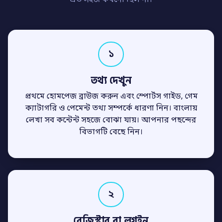
১
তথ্য দেখুন
প্রথমে হোমপেজ ব্রাউজ করুন এবং স্পোর্টস গাইড, গেম
ক্যাটাগরি ও পেমেন্ট তথ্য সম্পর্কে ধারণা নিন। বাংলায়
লেখা সব কন্টেন্ট সহজে বোঝা যায়। আপনার পছন্দের
বিভাগটি বেছে নিন।
২
রেজিস্টার বা লগইন