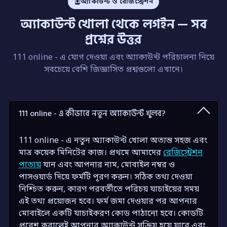
অ্যাকাউন্ট ও রেজিস্ট্রেশন
অ্যাকাউন্ট খোলা থেকে লগইন — সব
প্রশ্নের উত্তর
111 online - এ যোগ দেওয়া এবং অ্যাকাউন্ট পরিচালনা নিয়ে
সবচেয়ে বেশি জিজ্ঞাসিত প্রশ্নগুলো এখানে।
111 online - এ কীভাবে নতুন অ্যাকাউন্ট খুলব?
111 online - এ নতুন অ্যাকাউন্ট খোলা অত্যন্ত সহজ এবং
মাত্র কয়েক মিনিটের কাজ। প্রথমে আমাদের
রেজিস্ট্রেশন
পাতায়
যান এবং আপনার নাম, মোবাইল নম্বর ও
পাসওয়ার্ড দিয়ে ফর্মটি পূরণ করুন। সঠিক তথ্য দেওয়া
নিশ্চিত করুন, কারণ পরবর্তীতে পরিচয় যাচাইয়ের সময়
এই তথ্য প্রয়োজন হবে। ফর্ম জমা দেওয়ার পর আপনার
মোবাইলে একটি যাচাইকরণ কোড পাঠানো হবে। কোডটি
প্রবেশ করালেই আপনার অ্যাকাউন্ট সক্রিয় হয়ে যাবে এবং