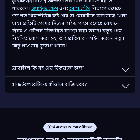
ফুটবলসহ বিভিন্ন আন্তর্জাতিক খেলায় বাজি ধরতে
পারবেন।
ওয়াইল্ড স্লটস
এবং
মেগা স্লটস
বিভাগে রয়েছে
শত শত থিমভিত্তিক স্লট গেম যা মোবাইলে অনায়াসে খেলা
যায়। প্রতিটি গেমের নিজস্ব গাইড পাতা রয়েছে যেখানে
নিয়ম ও কৌশল বিস্তারিত ব্যাখ্যা করা আছে। নতুন গেম
নিয়মিত যোগ করা হয়, তাই প্রতিবার লগইন করলে নতুন
কিছু পাওয়ার সুযোগ থাকে।
মোবাইলে কি সব গেম ঠিকমতো চলে?
বাস্কেটবল বেটিং-এ কীভাবে বাজি ধরব?
নিরাপত্তা ও গোপনীয়তা